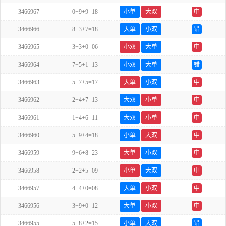
3466967
0+9+9=18
小单
大双
中
3466966
8+3+7=18
大单
小双
错
3466965
3+3+0=06
小双
大单
中
3466964
7+5+1=13
小双
大单
错
3466963
5+7+5=17
大单
小双
中
3466962
2+4+7=13
大双
小单
中
3466961
1+4+6=11
大双
小单
中
3466960
5+9+4=18
小单
大双
中
3466959
9+6+8=23
大单
小双
中
3466958
2+2+5=09
小单
大双
中
3466957
4+4+0=08
大单
小双
中
3466956
3+9+0=12
大单
小双
中
3466955
5+8+2=15
小单
大双
错