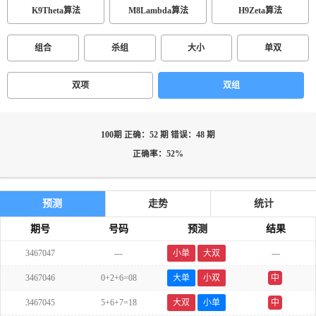
K9Theta算法
M8Lambda算法
H9Zeta算法
组合
杀组
大小
单双
双项
双组
100期 正确：52 期 错误：48 期
正确率：52%
预测
走势
统计
期号
号码
预测
结果
3467047
---
小单
大双
---
3467046
0+2+6=08
大单
小双
中
3467045
5+6+7=18
大双
小单
中