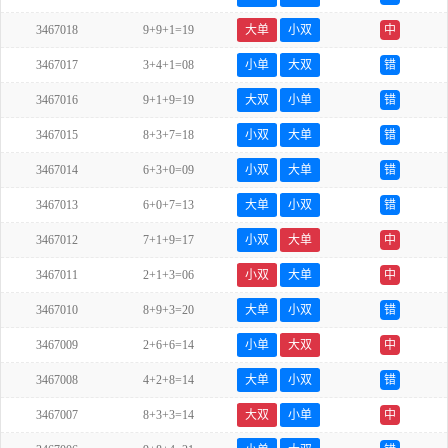
3467018
9+9+1=19
大单
小双
中
3467017
3+4+1=08
小单
大双
错
3467016
9+1+9=19
大双
小单
错
3467015
8+3+7=18
小双
大单
错
3467014
6+3+0=09
小双
大单
错
3467013
6+0+7=13
大单
小双
错
3467012
7+1+9=17
小双
大单
中
3467011
2+1+3=06
小双
大单
中
3467010
8+9+3=20
大单
小双
错
3467009
2+6+6=14
小单
大双
中
3467008
4+2+8=14
大单
小双
错
3467007
8+3+3=14
大双
小单
中