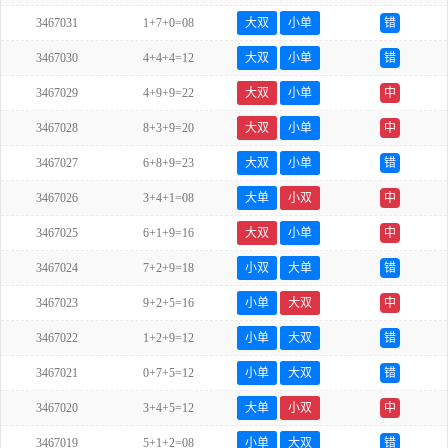
3467031
1+7+0=08
大双
小单
错
3467030
4+4+4=12
大双
小单
错
3467029
4+9+9=22
大双
小单
中
3467028
8+3+9=20
大双
小单
中
3467027
6+8+9=23
大双
小单
错
3467026
3+4+1=08
大单
小双
中
3467025
6+1+9=16
大双
小单
中
3467024
7+2+9=18
小双
大单
错
3467023
9+2+5=16
小单
大双
中
3467022
1+2+9=12
小单
大双
错
3467021
0+7+5=12
小单
大双
错
3467020
3+4+5=12
大单
小双
中
3467019
5+1+2=08
小单
大双
错