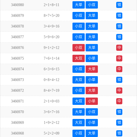
3466980
2+1+8=11
大单
小双
错
3466979
8+7+5=20
小双
大单
错
3466978
3+4+9=16
小双
大单
错
3466977
5+9+6=20
小双
大单
错
3466976
9+1+2=12
小双
大单
中
3466975
7+6+1=14
大双
小单
中
3466974
6+3+6=15
小双
大单
中
3466973
0+8+4=12
大双
小单
错
3466972
8+4+7=19
小双
大单
中
3466971
2+1+0=03
大双
小单
中
3466970
3+6+7=16
大单
小双
错
3466969
1+9+2=12
大双
小单
错
3466968
5+2+2=09
小双
大单
错