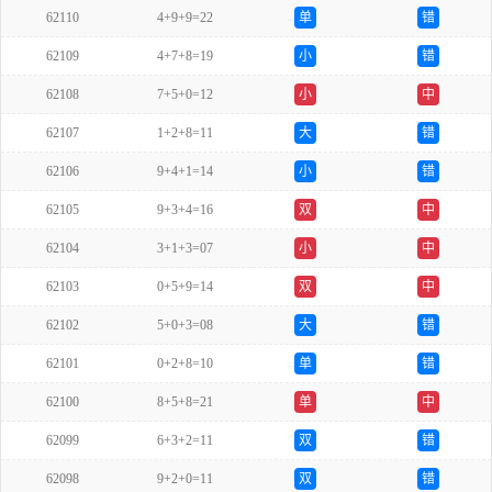
62110
4+9+9=22
单
错
62109
4+7+8=19
小
错
62108
7+5+0=12
小
中
62107
1+2+8=11
大
错
62106
9+4+1=14
小
错
62105
9+3+4=16
双
中
62104
3+1+3=07
小
中
62103
0+5+9=14
双
中
62102
5+0+3=08
大
错
62101
0+2+8=10
单
错
62100
8+5+8=21
单
中
62099
6+3+2=11
双
错
62098
9+2+0=11
双
错