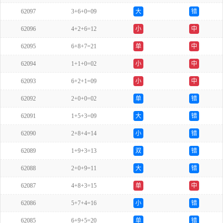
62097
3+6+0=09
大
错
62096
4+2+6=12
小
中
62095
6+8+7=21
单
中
62094
1+1+0=02
小
中
62093
6+2+1=09
小
中
62092
2+0+0=02
单
错
62091
1+5+3=09
大
错
62090
2+8+4=14
小
错
62089
1+9+3=13
双
错
62088
2+0+9=11
大
错
62087
4+8+3=15
单
中
62086
5+7+4=16
小
错
62085
6+9+5=20
单
错