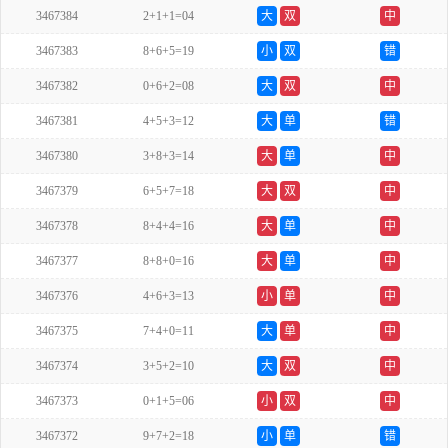
3467384
2+1+1=04
大
双
中
3467383
8+6+5=19
小
双
错
3467382
0+6+2=08
大
双
中
3467381
4+5+3=12
大
单
错
3467380
3+8+3=14
大
单
中
3467379
6+5+7=18
大
双
中
3467378
8+4+4=16
大
单
中
3467377
8+8+0=16
大
单
中
3467376
4+6+3=13
小
单
中
3467375
7+4+0=11
大
单
中
3467374
3+5+2=10
大
双
中
3467373
0+1+5=06
小
双
中
3467372
9+7+2=18
小
单
错