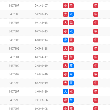
3467307
5+1+1=07
小
单
中
3467306
5+2+8=15
大
双
中
3467305
9+1+5=15
大
单
中
3467304
0+7+6=13
小
双
中
3467303
6+8+0=14
小
双
中
3467302
5+5+8=18
大
双
中
3467301
6+7+4=17
大
单
中
3467300
2+8+9=19
大
双
中
3467299
1+4+5=10
小
单
中
3467298
8+2+9=19
大
双
中
3467297
1+0+9=10
大
双
中
3467296
2+1+3=06
小
单
中
3467295
0+2+6=08
小
双
中