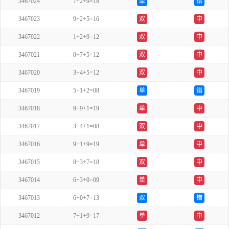
3467024
7+2+9=18
单
错
3467023
9+2+5=16
双
中
3467022
1+2+9=12
双
中
3467021
0+7+5=12
双
中
3467020
3+4+5=12
双
中
3467019
5+1+2=08
单
错
3467018
9+9+1=19
单
中
3467017
3+4+1=08
双
中
3467016
9+1+9=19
单
中
3467015
8+3+7=18
双
中
3467014
6+3+0=09
单
中
3467013
6+0+7=13
双
错
3467012
7+1+9=17
单
中