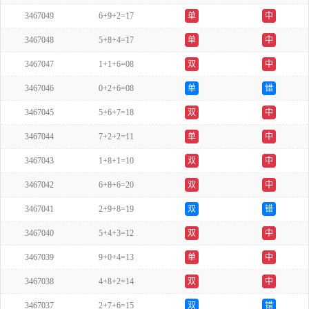
3467049
6+9+2=17
单
中
3467048
5+8+4=17
单
中
3467047
1+1+6=08
双
中
3467046
0+2+6=08
单
错
3467045
5+6+7=18
双
中
3467044
7+2+2=11
单
中
3467043
1+8+1=10
双
中
3467042
6+8+6=20
双
中
3467041
2+9+8=19
双
错
3467040
5+4+3=12
双
中
3467039
9+0+4=13
单
中
3467038
4+8+2=14
双
中
3467037
2+7+6=15
双
错