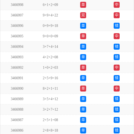
3466998
6+1+2=09
单
中
3466997
9+9+4=22
双
中
3466996
0+9+9=18
单
错
3466995
9+0+0=09
单
中
3466994
3+7+4=14
单
错
3466993
4+2+2=08
单
错
3466992
1+0+2=03
单
中
3466991
2+5+9=16
单
错
3466990
8+2+1=11
单
中
3466989
3+5+4=12
单
错
3466988
3+2+7=12
单
错
3466987
2+5+1=08
单
错
3466986
2+8+8=18
单
错