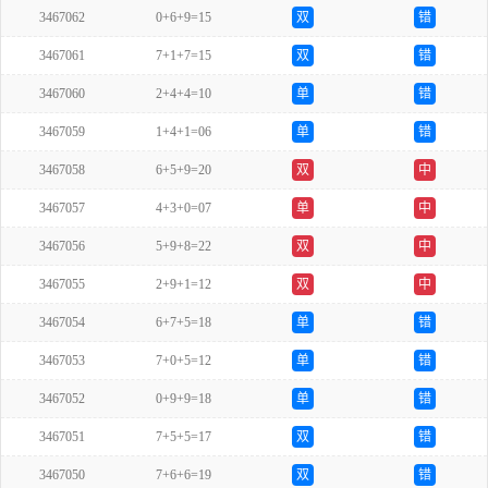
3467062
0+6+9=15
双
错
3467061
7+1+7=15
双
错
3467060
2+4+4=10
单
错
3467059
1+4+1=06
单
错
3467058
6+5+9=20
双
中
3467057
4+3+0=07
单
中
3467056
5+9+8=22
双
中
3467055
2+9+1=12
双
中
3467054
6+7+5=18
单
错
3467053
7+0+5=12
单
错
3467052
0+9+9=18
单
错
3467051
7+5+5=17
双
错
3467050
7+6+6=19
双
错