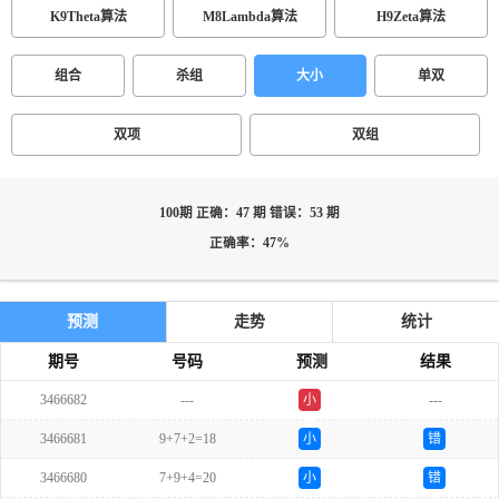
K9Theta算法
M8Lambda算法
H9Zeta算法
组合
杀组
大小
单双
双项
双组
100期 正确：47 期 错误：53 期
正确率：47%
预测
走势
统计
期号
号码
预测
结果
3466682
---
小
---
单
3466681
9+7+2=18
小
错
3466680
7+9+4=20
小
错