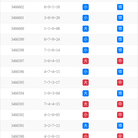
3466602
8+9+1=18
小
错
3466601
3+8+9=20
小
错
3466600
1+1+6=08
大
错
3466599
8+7+9=24
小
错
3466598
7+1+6=14
小
错
3466597
5+6+4=15
大
中
3466596
4+7+4=15
小
错
3466595
7+7+3=17
大
中
3466594
1+0+3=04
大
错
3466593
7+4+4=15
大
中
3466592
4+1+0=05
小
中
3466591
3+2+7=12
大
错
3466590
4+1+6=11
小
中