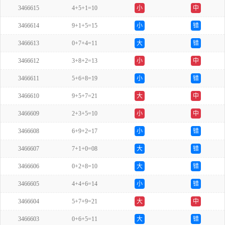
3466615
4+5+1=10
小
中
3466614
9+1+5=15
小
错
3466613
0+7+4=11
大
错
3466612
3+8+2=13
小
中
3466611
5+6+8=19
小
错
3466610
9+5+7=21
大
中
3466609
2+3+5=10
小
中
3466608
6+9+2=17
小
错
3466607
7+1+0=08
大
错
3466606
0+2+8=10
大
错
3466605
4+4+6=14
小
错
3466604
5+7+9=21
大
中
3466603
0+6+5=11
大
错