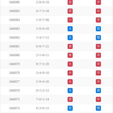
3466986
2+8+8=18
双
中
3466985
6+7+5=18
双
中
3466984
1+0+7=08
小
中
3466983
1+9+0=10
大
错
3466982
1+4+7=12
大
错
3466981
6+8+7=21
单
中
3466980
2+1+8=11
单
中
3466979
8+7+5=20
大
中
3466978
3+4+9=16
大
中
3466977
5+9+6=20
大
中
3466976
9+1+2=12
大
错
3466975
7+6+1=14
双
中
3466974
6+3+6=15
双
错