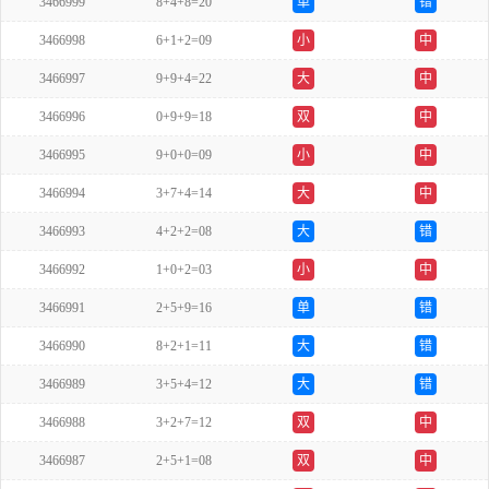
3466999
8+4+8=20
单
错
3466998
6+1+2=09
小
中
3466997
9+9+4=22
大
中
3466996
0+9+9=18
双
中
3466995
9+0+0=09
小
中
3466994
3+7+4=14
大
中
3466993
4+2+2=08
大
错
3466992
1+0+2=03
小
中
3466991
2+5+9=16
单
错
3466990
8+2+1=11
大
错
3466989
3+5+4=12
大
错
3466988
3+2+7=12
双
中
3466987
2+5+1=08
双
中