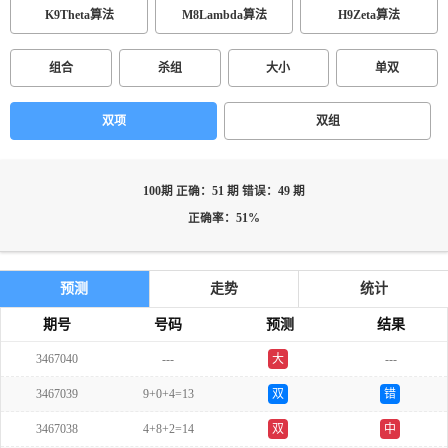
K9Theta算法
M8Lambda算法
H9Zeta算法
组合
杀组
大小
单双
双项
双组
100期 正确：51 期 错误：49 期
正确率：51%
预测
走势
统计
期号
号码
预测
结果
3467040
---
大
---
3467039
9+0+4=13
双
错
3467038
4+8+2=14
双
中