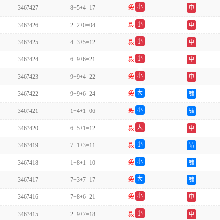
小
3467427
8+5+4=17
殺
中
双
小
3467426
2+2+0=04
殺
中
单
小
3467425
4+3+5=12
殺
中
单
小
3467424
6+9+6=21
殺
中
单
小
3467423
9+9+4=22
殺
中
单
大
3467422
9+9+6=24
殺
错
双
小
3467421
1+4+1=06
殺
错
双
大
3467420
6+5+1=12
殺
中
单
小
3467419
7+1+3=11
殺
错
单
小
3467418
1+8+1=10
殺
错
双
大
3467417
7+3+7=17
殺
错
单
小
3467416
7+8+6=21
殺
中
单
小
3467415
2+9+7=18
殺
中