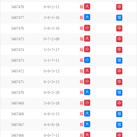
双
大
3467478
9+0+2=11
殺
中
双
大
3467477
3+8+5=16
殺
错
双
小
3467476
5+8+3=16
殺
中
双
大
3467475
0+7+2=09
殺
中
单
小
3467474
5+5+7=17
殺
中
单
小
3467473
3+1+7=11
殺
错
单
大
3467472
0+9+3=12
殺
中
单
小
3467471
8+2+5=15
殺
中
单
大
3467470
9+9+2=20
殺
错
双
小
3467469
5+8+5=18
殺
中
双
大
3467468
4+8+3=15
殺
错
单
大
3467467
4+6+8=18
殺
错
双
大
3467466
4+0+7=11
殺
中