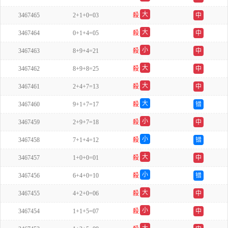
单
大
3467465
2+1+0=03
殺
中
双
大
3467464
0+1+4=05
殺
中
单
小
3467463
8+9+4=21
殺
中
单
大
3467462
8+9+8=25
殺
中
双
大
3467461
2+4+7=13
殺
中
单
大
3467460
9+1+7=17
殺
错
单
小
3467459
2+9+7=18
殺
中
单
小
3467458
7+1+4=12
殺
错
双
大
3467457
1+0+0=01
殺
中
双
小
3467456
6+4+0=10
殺
错
双
大
3467455
4+2+0=06
殺
中
单
小
3467454
1+1+5=07
殺
中
双