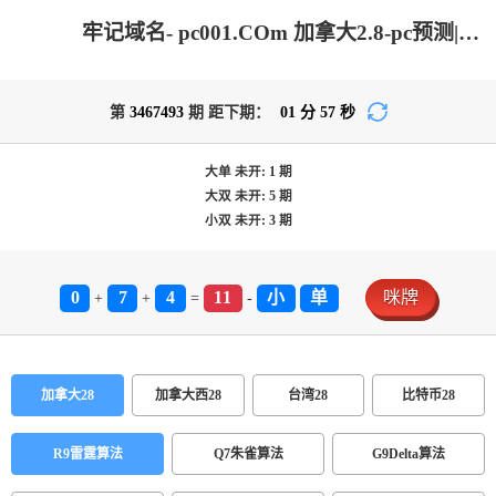
牢记域名- pc001.COm 加拿大2.8-pc预测|加拿大pc2.8预测-在线预测|加拿大2.8走势咪牌预测|加拿大在线咪牌|加拿大2.8在线预测_火热优质的预测网站!
第
3467493
期 距下期：
01
分
57
秒
大单
未开:
1
期
大双
未开:
5
期
小双
未开:
3
期
0
7
4
11
小
单
咪牌
+
+
=
-
加拿大28
加拿大西28
台湾28
比特币28
R9雷霆算法
Q7朱雀算法
G9Delta算法